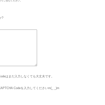
のでご安心ください。
か?
 Codeはまだ入力しなくても大丈夫です。
CHA Codeを入力してくださいm(_ _)m