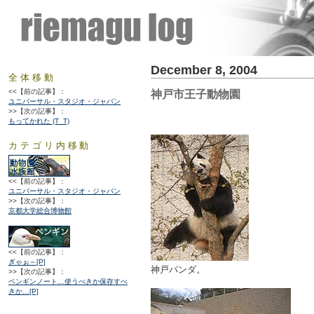
December 8, 2004
全体移動
<<【前の記事】：
神戸市王子動物園
ユニバーサル・スタジオ・ジャパン
>>【次の記事】：
もってかれた (T_T)
カテゴリ内移動
<<【前の記事】：
ユニバーサル・スタジオ・ジャパン
>>【次の記事】：
京都大学総合博物館
<<【前の記事】：
ぎゃぉ～[P]
神戸パンダ。
>>【次の記事】：
ペンギンノート…使うべきか保存すべ
きか…[P]