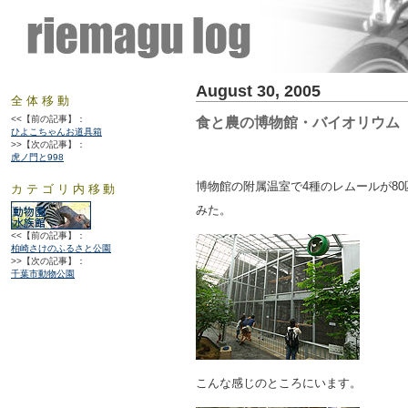
August 30, 2005
全体移動
<<【前の記事】：
食と農の博物館・バイオリウム
ひよこちゃんお道具箱
>>【次の記事】：
虎ノ門と998
博物館の附属温室で4種のレムールが8
カテゴリ内移動
みた。
<<【前の記事】：
柏崎さけのふるさと公園
>>【次の記事】：
千葉市動物公園
こんな感じのところにいます。