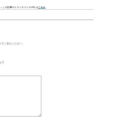
ク
→この記事のトラックバックURLは
こちら
のでご安心ください。
か?