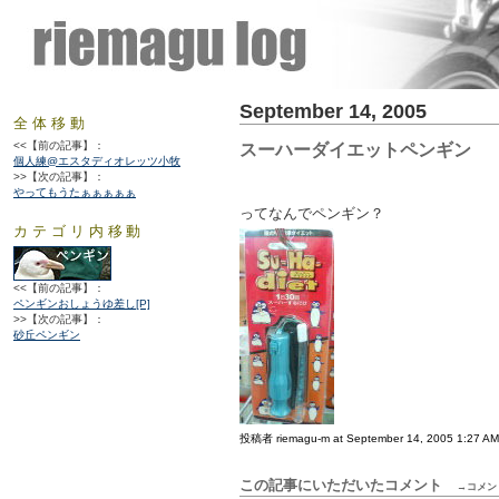
September 14, 2005
全体移動
<<【前の記事】：
スーハーダイエットペンギン
個人練@エスタディオレッツ小牧
>>【次の記事】：
やってもうたぁぁぁぁぁ
ってなんでペンギン？
カテゴリ内移動
<<【前の記事】：
ペンギンおしょうゆ差し[P]
>>【次の記事】：
砂丘ペンギン
投稿者 riemagu-m at September 14, 2005 1:27 AM
この記事にいただいたコメント
→コメン