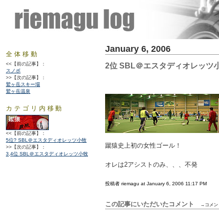
January 6, 2006
全体移動
<<【前の記事】：
2位 SBL＠エスタディオレッツ
スノボ
>>【次の記事】：
鷲ヶ岳スキー場
鷲ヶ岳温泉
カテゴリ内移動
<<【前の記事】：
5位? SBL＠エスタディオレッツ小牧
蹴猿史上初の女性ゴール！
>>【次の記事】：
3,4位 SBL＠エスタディオレッツ小牧
オレは2アシストのみ、、、不発
投稿者 riemagu at January 6, 2006 11:17 PM
この記事にいただいたコメント
→コメン