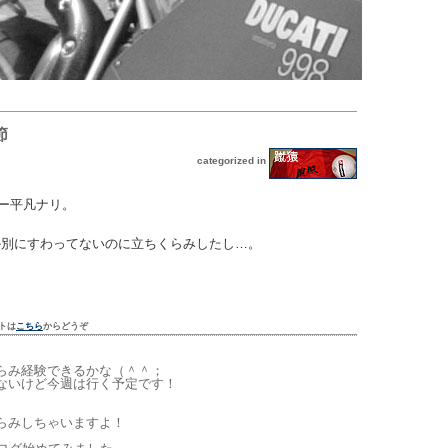
節
categorized in
むー平凡ナリ。
か別にすわってないのに立ちくらみしたし…。
トは
こちら
からどうぞ
らみ経験できるかな（＾＾；
ないけど今週は行く予定です！
。
らみしちゃいますよ！