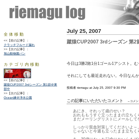
July 25, 2007
全体移動
<<【前の記事】：
蹴猿CUP2007 3rdシーズン 第2
クラッチフルード漏れ
>>【次の記事】：
旭山動物園パン
今日は3勝2敗1分1ゴール1アシスト。
カテゴリ内移動
それにしても最近走れない。今日なん
<<【前の記事】：
蹴猿CUP2007 3rdシーズン 第1節＠東
投稿者 riemagu at July 25, 2007 9:30 PM
部中
>>【次の記事】：
Ocean練＠浄水公園
この記事にいただいたコメント
→コメン
あにき、それって歳のせい？
おれももうすぐ立ったままの立ちく
まだメーリングリストにメールして
しっかり貧血対策してくださいよ～
じゃないと今週も立ったまま立ちく