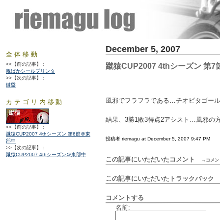
December 5, 2007
全体移動
<<【前の記事】：
蹴猿CUP2007 4thシーズン 第
親ばかシールプリンタ
>>【次の記事】：
鍵盤
風邪でフラフラである…チオビタゴー
カテゴリ内移動
結果、3勝1敗3得点2アシスト…風邪の
<<【前の記事】：
蹴猿CUP2007 4thシーズン 第6節＠東
投稿者 riemagu at December 5, 2007 9:47 PM
部中
>>【次の記事】：
蹴猿CUP2007 4thシーズン＠東部中
この記事にいただいたコメント
→コメン
この記事にいただいたトラックバッ
コメントする
名前: