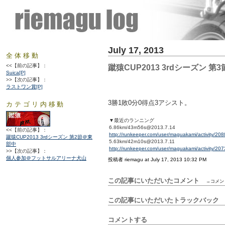
July 17, 2013
全体移動
<<【前の記事】：
蹴猿CUP2013 3rdシーズン 第
Suica[P]
>>【次の記事】：
ラストワン賞[P]
3勝1敗0分0得点3アシスト。
カテゴリ内移動
▼最近のランニング
6.86km/43m56s@2013.7.14
<<【前の記事】：
http://runkeeper.com/user/maguakami/activity/20
蹴猿CUP2013 3rdシーズン 第2節＠東
5.63km/42m10s@2013.7.11
部中
http://runkeeper.com/user/maguakami/activity/20
>>【次の記事】：
個人参加＠フットサルアリーナ犬山
投稿者 riemagu at July 17, 2013 10:32 PM
この記事にいただいたコメント
→コメン
この記事にいただいたトラックバッ
コメントする