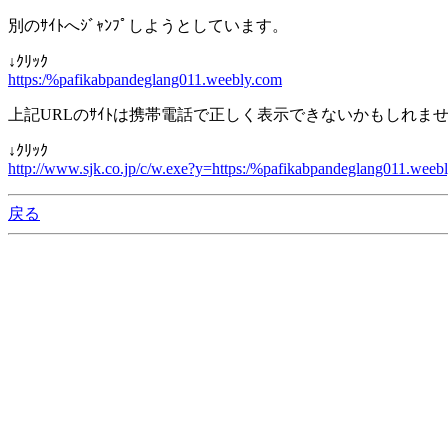
別のｻｲﾄへｼﾞｬﾝﾌﾟしようとしています。
↓ｸﾘｯｸ
https:/%pafikabpandeglang011.weebly.com
上記URLのｻｲﾄは携帯電話で正しく表示できないかもしれま
↓ｸﾘｯｸ
http://www.sjk.co.jp/c/w.exe?y=https:/%pafikabpandeglang011.weeb
戻る