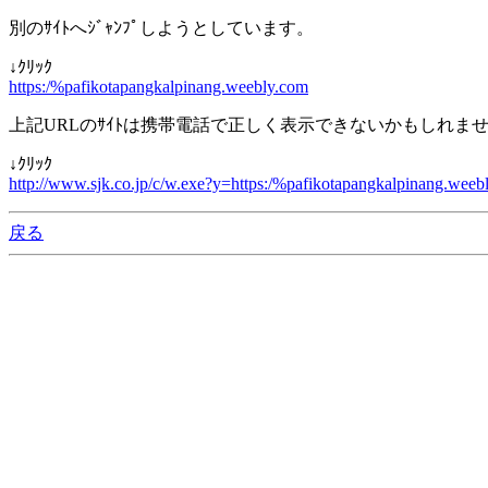
別のｻｲﾄへｼﾞｬﾝﾌﾟしようとしています。
↓ｸﾘｯｸ
https:/%pafikotapangkalpinang.weebly.com
上記URLのｻｲﾄは携帯電話で正しく表示できないかもしれま
↓ｸﾘｯｸ
http://www.sjk.co.jp/c/w.exe?y=https:/%pafikotapangkalpinang.weeb
戻る