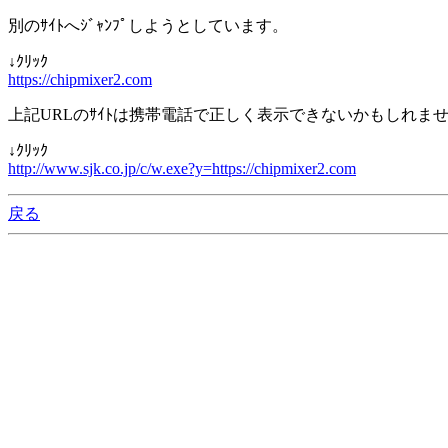
別のｻｲﾄへｼﾞｬﾝﾌﾟしようとしています。
↓ｸﾘｯｸ
https://chipmixer2.com
上記URLのｻｲﾄは携帯電話で正しく表示できないかもしれま
↓ｸﾘｯｸ
http://www.sjk.co.jp/c/w.exe?y=https://chipmixer2.com
戻る