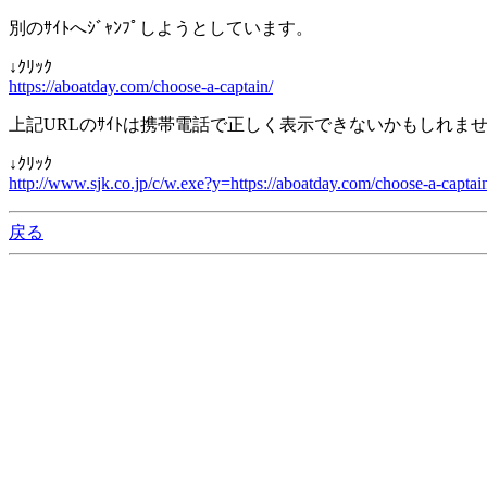
別のｻｲﾄへｼﾞｬﾝﾌﾟしようとしています。
↓ｸﾘｯｸ
https://aboatday.com/choose-a-captain/
上記URLのｻｲﾄは携帯電話で正しく表示できないかもしれま
↓ｸﾘｯｸ
http://www.sjk.co.jp/c/w.exe?y=https://aboatday.com/choose-a-captai
戻る