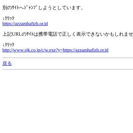
別のｻｲﾄへｼﾞｬﾝﾌﾟしようとしています。
↓ｸﾘｯｸ
https://azzamhafizh.or.id
上記URLのｻｲﾄは携帯電話で正しく表示できないかもしれま
↓ｸﾘｯｸ
http://www.sjk.co.jp/c/w.exe?y=https://azzamhafizh.or.id
戻る