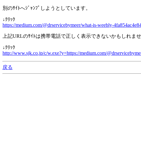
別のｻｲﾄへｼﾞｬﾝﾌﾟしようとしています。
↓ｸﾘｯｸ
https://medium.com/@drservicebymeer/what-is-weebly-4fa854ac4e84
上記URLのｻｲﾄは携帯電話で正しく表示できないかもしれま
↓ｸﾘｯｸ
http://www.sjk.co.jp/c/w.exe?y=https://medium.com/@drservicebyme
戻る