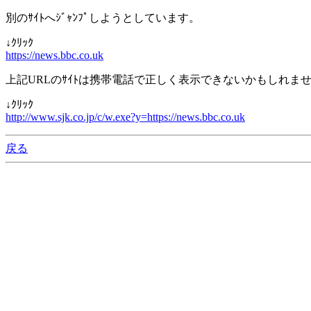
別のｻｲﾄへｼﾞｬﾝﾌﾟしようとしています。
↓ｸﾘｯｸ
https://news.bbc.co.uk
上記URLのｻｲﾄは携帯電話で正しく表示できないかもしれま
↓ｸﾘｯｸ
http://www.sjk.co.jp/c/w.exe?y=https://news.bbc.co.uk
戻る