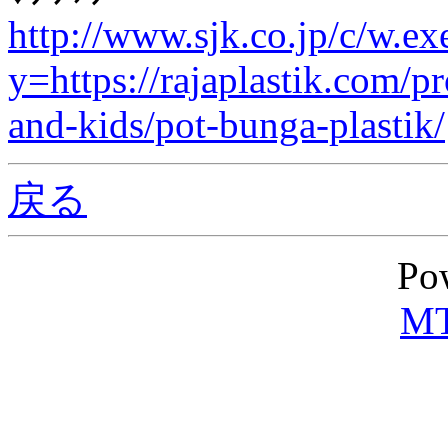
http://www.sjk.co.jp/c/w.ex
y=https://rajaplastik.com/p
and-kids/pot-bunga-plastik/
戻る
Po
MT