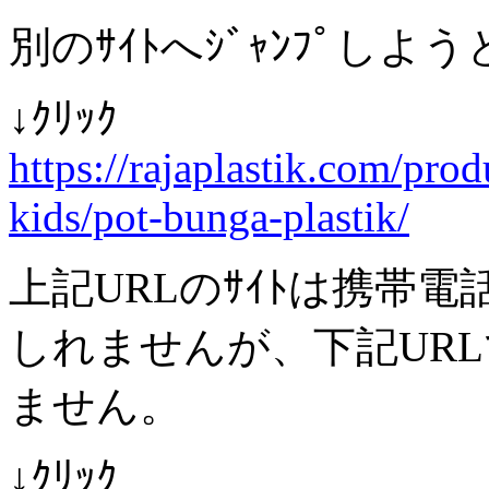
別のｻｲﾄへｼﾞｬﾝﾌﾟし
↓ｸﾘｯｸ
https://rajaplastik.com/pro
kids/pot-bunga-plastik/
上記URLのｻｲﾄは携帯
しれませんが、下記UR
ません。
↓ｸﾘｯｸ