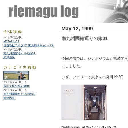
May 12, 1999
全体移動
<<【前の記事】：
南九州園館巡りの旅01
METALLICA
音感新歓ライブ @ 東大駒場キャンパス
>>【次の記事】：
南九州園館めぐりの旅02
舩津温泉
今回の旅では、シンポジウムが宮崎で
にしました。
カテゴリ内移動
いざ、フェリーで東京を出発!![19:30]
<<【前の記事】：
富山で研究会の旅08
>>【次の記事】：
南九州園館めぐりの旅02
舩津温泉
投稿者 riemagu at May 12, 1999 7:05 PM