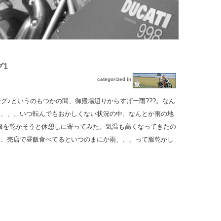
グ1
categorized in
リング♪というのもつかの間、御殿場辺りからすげー雨???。なん
、、、。いつ転んでもおかしくない状況の中、なんとか雨の地
服を乾かそうと休憩しに寄ってみた。気温も高くなってきたの
け、売店で昼飯食べてるといつのまにか雨、、、って服乾かし
）