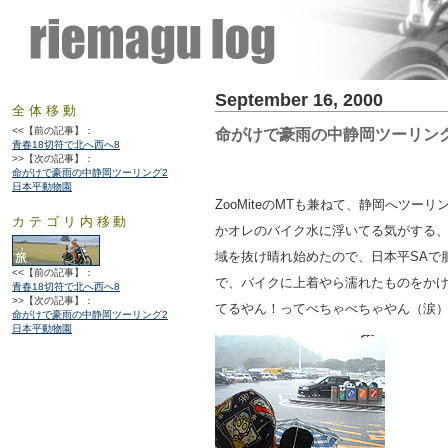
September 16, 2000
全体移動
<<【前の記事】：
命がけで豪雨の中静岡ツーリン
青春18切符で北へ西へ8
>>【次の記事】：
命がけで豪雨の中静岡ツーリング2
日本平動物園
ZooMiteのMTも兼ねて、静岡へツー
カテゴリ内移動
かオレのバイク水に浮いてる気がする
域を抜け晴れ始めたので、日本平SAで
<<【前の記事】：
で、バイクに上着やら濡れたものをか
青春18切符で北へ西へ8
>>【次の記事】：
てるやん！ってべちゃべちゃやん（涙
命がけで豪雨の中静岡ツーリング2
日本平動物園