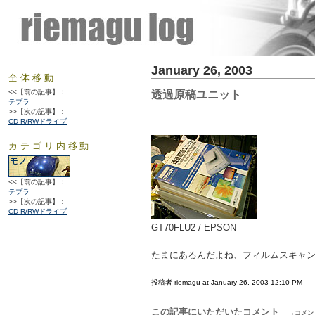
January 26, 2003
全体移動
<<【前の記事】：
透過原稿ユニット
テプラ
>>【次の記事】：
CD-R/RWドライブ
カテゴリ内移動
<<【前の記事】：
テプラ
>>【次の記事】：
CD-R/RWドライブ
GT70FLU2 / EPSON
たまにあるんだよね、フィルムスキャ
投稿者 riemagu at January 26, 2003 12:10 PM
この記事にいただいたコメント
→コメン