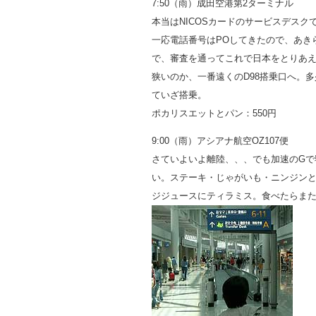
7:50（雨）成田空港第2ターミナル
本当はNICOSカードのサービスデス
一応電話番号はPOしてきたので、あき
で、審査を通ってこれで日本をとりあえ
狭いのか、一番遠くのD98搭乗口へ。
ていざ搭乗。
ポカリスエットとパン：550円
9:00（雨）アシアナ航空OZ107便
さていよいよ離陸、、、でも加速のGで
い。ステーキ・じゃがいも・ニンジン
ジジュースにティラミス。食べたらま