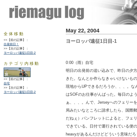
May 22, 2004
全体移動
<<【前の記事】：
ヨーロッパ遠征1日目-1
出発前日！
>>【次の記事】：
ヨーロッパ遠征1日目-2
0:00（雨）自宅
カテゴリ内移動
明日の出発前の追い込みで、昨日の夕方
きた。なんとか作らなきゃいけないものだ
<<【前の記事】：
自宅
現地からUPできるだろうか、、、。な
>>【次の記事】：
ヨーロッパ遠征1日目-2
はSOFのお仕事がんばった。毎日のよ
ぁ、、、。んで、Jerseyへのフェリーを調
局みたいなところに請求したら、国際
だねぇ）パンフレットによると、フェリ
できている。日付で運行されている便の検索
heavyがあるんだけどどういう意味だ