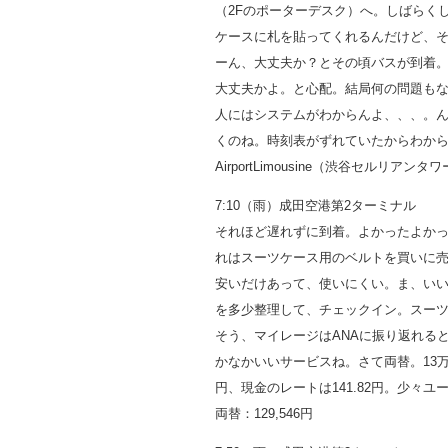
（2Fのポーターデスク）へ。しばらく
ケースに札を貼ってくれるんだけど、
ーん、大丈夫か？とその頃バスが到着
大丈夫かよ。と心配。結局何の問題も
人にはシステムがわからんよ、、、。ん
くのね。時刻表がずれていたからわか
AirportLimousine（渋谷セルリア
7:10（雨）成田空港第2ターミナル
それほど遅れずに到着。よかったよかっ
れはスーツケース用のベルトを買いに
安いだけあって、使いにくい。ま、い
を多少整理して、チェックイン。スーツケ
そう、マイレージはANAに振り返れる
かなかいいサービスね。さて両替。13万円を
円、現金のレートは141.82円。少々
両替：129,546円