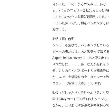
分かった。一応、まとめてみる。あと、St.
ぇ。2つ目のフェリー会社はちょっと幼
こちらもだいたい毎日2便運行してる。
っていた持って行く物をパッキングし
浴びよう。
4:45（雨）自宅
シャワーを浴びて、パッキングしている
ピー中の表示には、あと38分って出てる
AirportLimousineだから、あ
り大忙しに、、、。あーなんか忘れそ
発。とりあえずパスポートと国際免許
か。んで、土砂降りの中、タクシーで
タクシー（駒場→渋谷）：1,140円
5:40（どしゃぶり）渋谷セルリアンタ
国道246をガード下の手前でUターン
ながら、とりあえず多少の余裕を持っ