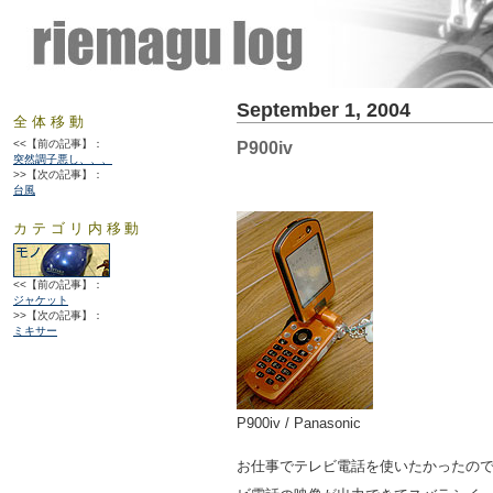
September 1, 2004
全体移動
<<【前の記事】：
P900iv
突然調子悪し、、、
>>【次の記事】：
台風
カテゴリ内移動
<<【前の記事】：
ジャケット
>>【次の記事】：
ミキサー
P900iv / Panasonic
お仕事でテレビ電話を使いたかったのでい