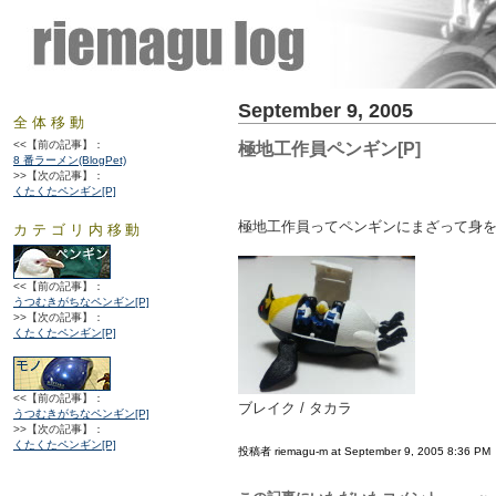
September 9, 2005
全体移動
<<【前の記事】：
極地工作員ペンギン[P]
8 番ラーメン(BlogPet)
>>【次の記事】：
くたくたペンギン[P]
極地工作員ってペンギンにまざって身
カテゴリ内移動
<<【前の記事】：
うつむきがちなペンギン[P]
>>【次の記事】：
くたくたペンギン[P]
<<【前の記事】：
ブレイク / タカラ
うつむきがちなペンギン[P]
>>【次の記事】：
くたくたペンギン[P]
投稿者 riemagu-m at September 9, 2005 8:36 PM