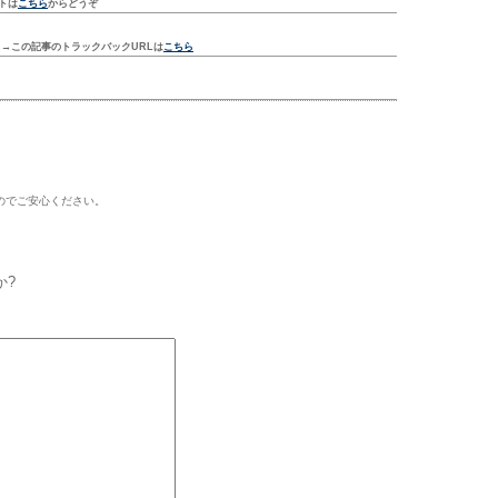
トは
こちら
からどうぞ
ク
→この記事のトラックバックURLは
こちら
のでご安心ください。
か?