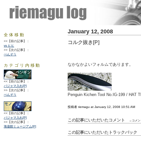
January 12, 2008
全体移動
<<【前の記事】：
コルク抜き[P]
vs ヒヒ
>>【次の記事】：
ぺんぞう
なかなかよいフォルムであります。
カテゴリ内移動
<<【前の記事】：
パジャマ入れ[P]
>>【次の記事】：
Penguin Kichen Tool No.IG-199 / HAT 
ぺんぞう
投稿者 riemagu at January 12, 2008 10:51 AM
<<【前の記事】：
パジャマ入れ[P]
この記事にいただいたコメント
→コメン
>>【次の記事】：
海遊館ミュージアム[P]
この記事にいただいたトラックバッ