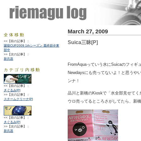
March 27, 2009
全体移動
<<【前の記事】：
Suica三昧[P]
蹴猿CUP2009 1thシーズン 最終節＠東
部中
>>【次の記事】：
新兵器
FromAquaっていう水にSuicaのフ
カテゴリ内移動
Newdaysにも売ってないよ！と思う
ンナ！
<<【前の記事】：
きぐるみ[P]
品川と新橋のKioskで「水全部見せ
>>【次の記事】：
スチームクリーナ[P]
ウロ売ってるところさがしてたら、新橋に
<<【前の記事】：
きぐるみ[P]
>>【次の記事】：
新兵器