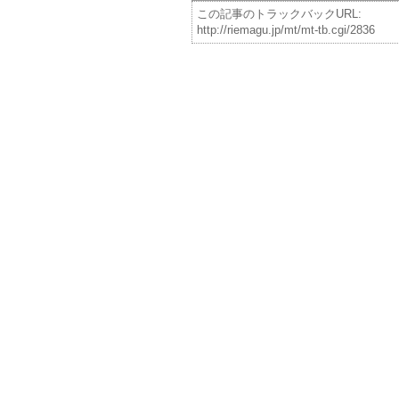
この記事のトラックバックURL:
http://riemagu.jp/mt/mt-tb.cgi/2836