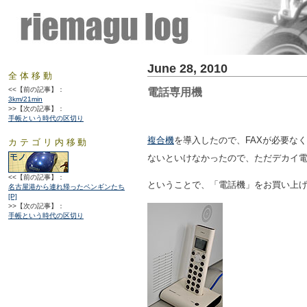
June 28, 2010
全体移動
<<【前の記事】：
電話専用機
3km/21min
>>【次の記事】：
手帳という時代の区切り
複合機
を導入したので、FAXが必要な
カテゴリ内移動
ないといけなかったので、ただデカイ
<<【前の記事】：
ということで、「電話機」をお買い上
名古屋港から連れ帰ったペンギンたち
[P]
>>【次の記事】：
手帳という時代の区切り