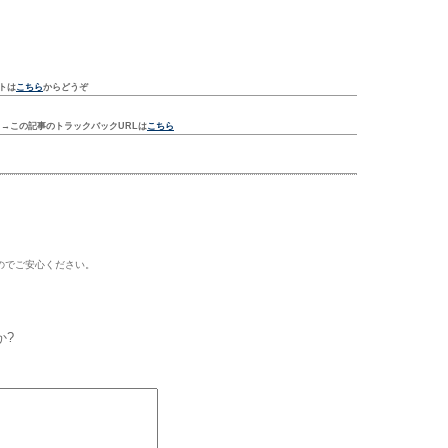
トは
こちら
からどうぞ
ク
→この記事のトラックバックURLは
こちら
のでご安心ください。
か?