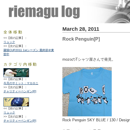
March 28, 2011
全体移動
<<【前の記事】：
Rock Penguin[P]
リュック
>>【次の記事】：
蹴猿CUP2011 1stシーズン 最終節＠東
部中
mozoのTシャツ屋さんで発見。
カテゴリ内移動
<<【前の記事】：
今月のサミット：マカロニ
>>【次の記事】：
チャリティーペンギン[P]
<<【前の記事】：
リュック
>>【次の記事】：
Rock Penguin SKY BLUE / 130 / Design 
チャリティーペンギン[P]