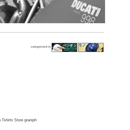
categorized in
Tshirts Store graniph