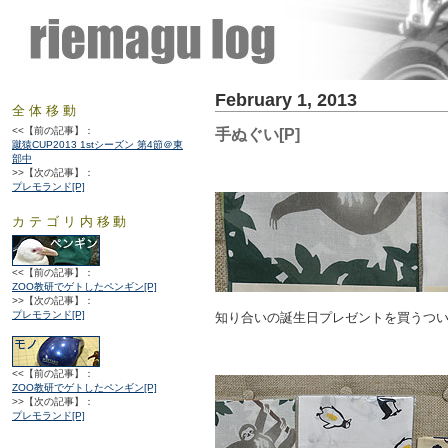
February 1, 2013
全体移動
<<【前の記事】：
手ぬぐい[P]
蹴猿CUP2013 1stシーズン 第4節＠東
部中
>>【次の記事】：
プレモランド[P]
カテゴリ内移動
<<【前の記事】：
ZOO教研でゲトしたペンギン[P]
>>【次の記事】：
プレモランド[P]
知り合いの誕生日プレゼントを買うつ
<<【前の記事】：
ZOO教研でゲトしたペンギン[P]
>>【次の記事】：
プレモランド[P]