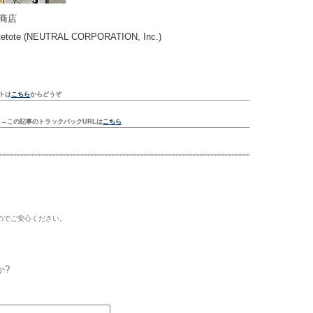
屋商店
ote (NEUTRAL CORPORATION, Inc.)
トは
こちら
からどうぞ
ク
→この記事のトラックバックURLは
こちら
のでご安心ください。
か?