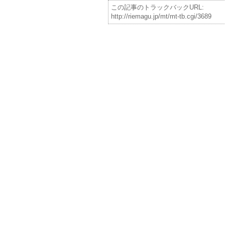
この記事のトラックバックURL:
http://riemagu.jp/mt/mt-tb.cgi/3689