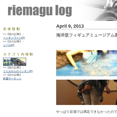
April 9, 2013
全体移動
<<【前の記事】：
海洋堂フィギュアミュージアム
ペンギンワイン[P]
>>【次の記事】：
シール[P]
カテゴリ内移動
<<【前の記事】：
リトルからのペンギン[P]
>>【次の記事】：
鈴鹿サーキット
やっぱり近場では満足できなかったの