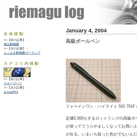
January 4, 2004
全体移動
<<【前の記事】：
高級ボールペン
旭山動物園
>>【次の記事】：
よこはま動物園ズーラシア
カテゴリ内移動
<<【前の記事】：
スキーブーツ
>>【次の記事】：
おnewFAX
フォーインワン・ハイライト 502 701F / ro
定価5,000もするロットリングの高級ボー
が使っててうらやましくなってお買い
が出る。いまいち狙った色がでないん