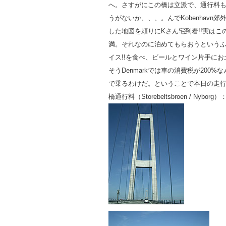
へ。さすがにこの橋は立派で、通行料
うがないか、、、。んでKobenhavn郊
した地図を頼りにKさん宅到着!!実はこ
満。それなのに泊めてもらおうというふ
イス!!を食べ、ビールとワイン片手に
そうDenmarkでは車の消費税が200
で乗るわけだ。ということで本日の走行距離35
橋通行料（Storebeltsbroen / Nyborg）