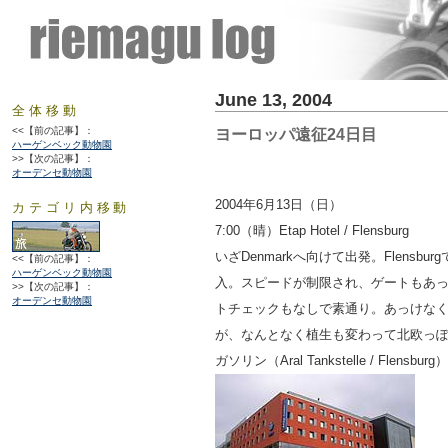
June 13, 2004
全体移動
<<【前の記事】：
ヨーロッパ遠征24日目
ハーゲンベック動物園
>>【次の記事】：
オーデンセ動物園
2004年6月13日（日）
カテゴリ内移動
7:00（晴）Etap Hotel / Flensburg
いざDenmarkへ向けて出発。Flensb
<<【前の記事】：
ハーゲンベック動物園
入。スピードが制限され、ゲートもあ
>>【次の記事】：
オーデンセ動物園
トチェックもなしで素通り。あっけなくD
が、なんとなく植生も変わって北欧っ
ガソリン（Aral Tankstelle / Flensburg