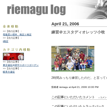
April 21, 2006
全体移動
<<【前の記事】：
練習＠エスタディオレッツ小牧
母集団と標本、推定と検定
>>【次の記事】：
t検定
カテゴリ内移動
<<【前の記事】：
東京遠征@府中スポーツガーデン
>>【次の記事】：
岐阜大遠征
2時間みっちり練習したのだ。と言って
投稿者 riemagu at April 21, 2006 10:00 PM
この記事にいただいたコメント
→コメン
この記事にいただいたトラックバッ