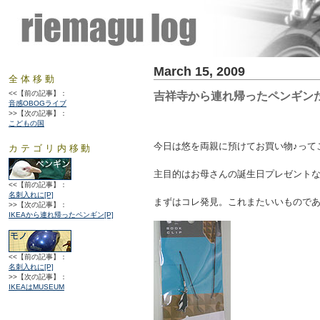
March 15, 2009
全体移動
<<【前の記事】：
吉祥寺から連れ帰ったペンギンた
音感OBOGライブ
>>【次の記事】：
こどもの国
今日は悠を両親に預けてお買い物♪って
カテゴリ内移動
主目的はお母さんの誕生日プレゼント
<<【前の記事】：
名刺入れに[P]
まずはコレ発見。これまたいいもので
>>【次の記事】：
IKEAから連れ帰ったペンギン[P]
<<【前の記事】：
名刺入れに[P]
>>【次の記事】：
IKEAはMUSEUM