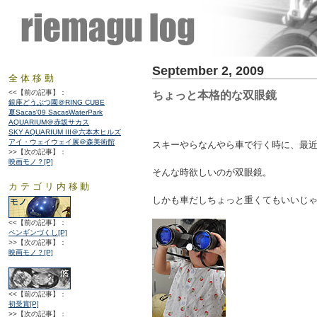
September 2, 2009
全体移動
<<【前の記事】：
ちょっと本格的な双眼鏡
銀座どうぶつ園＠RING CUBE
夏Sacas'09 SacasWaterPark
AQUARIUM＠赤坂サカス
SKY AQUARIUM III＠六本木ヒルズ
アイ・ウェイウェイ展＠森美術館
スキーやらなんやら車で行く時に、最
>>【次の記事】：
映画モノ？[P]
そんな時欲しいのが双眼鏡。
カテゴリ内移動
しかも車だしちょっと重くてもいいじ
<<【前の記事】：
ペンギンづくし[P]
>>【次の記事】：
映画モノ？[P]
<<【前の記事】：
初受賞[P]
>>【次の記事】：