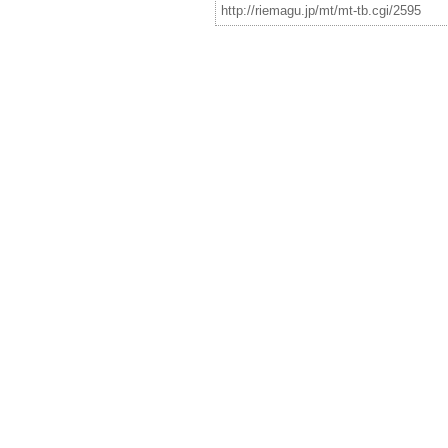
http://riemagu.jp/mt/mt-tb.cgi/2595