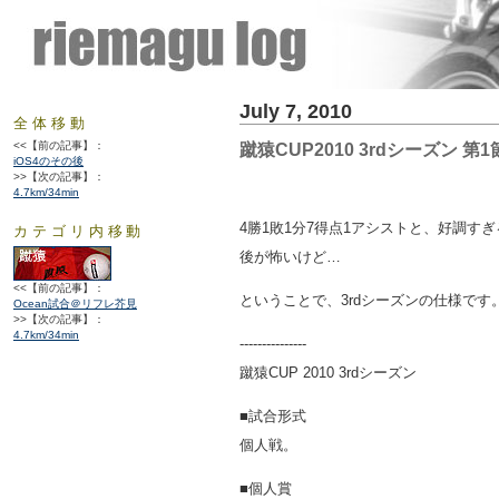
July 7, 2010
全体移動
<<【前の記事】：
蹴猿CUP2010 3rdシーズン 第
iOS4のその後
>>【次の記事】：
4.7km/34min
4勝1敗1分7得点1アシストと、好調すぎ
カテゴリ内移動
後が怖いけど…
<<【前の記事】：
ということで、3rdシーズンの仕様です
Ocean試合＠リフレ芥見
>>【次の記事】：
4.7km/34min
---------------
蹴猿CUP 2010 3rdシーズン
■試合形式
個人戦。
■個人賞