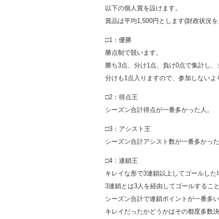
以下の個人賞を設けます。
賞品は平均1,500円とします(財政状況
□1：優勝
勝点制で競います。
勝ち3点、分け1点、負け0点で集計し
分けも1点入りますので、参加しないよ
□2：得点王
シーズン合計得点が一番多かった人。
□3：アシスト王
シーズン合計アシスト数が一番多かっ
□4：連鎖王
キレイな形で3連鎖以上してゴールした
3連鎖とは3人を経由してゴールするこ
シーズン合計で連鎖ポイントが一番多
キレイだったかどうかはその都度多数