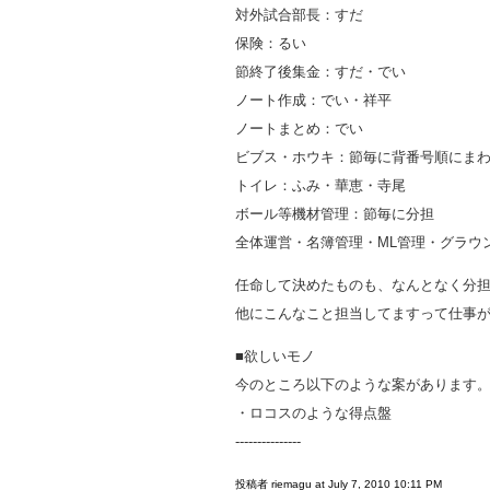
対外試合部長：すだ
保険：るい
節終了後集金：すだ・でい
ノート作成：でい・祥平
ノートまとめ：でい
ビブス・ホウキ：節毎に背番号順にま
トイレ：ふみ・華恵・寺尾
ボール等機材管理：節毎に分担
全体運営・名簿管理・ML管理・グラウ
任命して決めたものも、なんとなく分
他にこんなこと担当してますって仕事
■欲しいモノ
今のところ以下のような案があります
・ロコスのような得点盤
---------------
投稿者 riemagu at July 7, 2010 10:11 PM