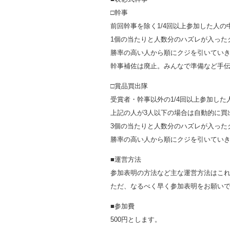
□幹事
前回幹事を除く1/4回以上参加した人の
1個の当たりと人数分のハズレが入った
勝率の高い人から順にクジを引いてい
幹事補佐は廃止。みんなで準備など手
□賞品買出隊
受賞者・幹事以外の1/4回以上参加した
上記の人が3人以下の場合は自動的に買
3個の当たりと人数分のハズレが入った
勝率の高い人から順にクジを引いてい
■運営方法
参加表明の方法など主な運営方法はこ
ただ、なるべく早く参加表明をお願い
■参加費
500円とします。