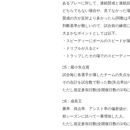
あるプレーに対して、連鎖賛成と連鎖
どちらでもない場合や、見てなかった
賛成の方が反対より多かったら(同数は
判断基準が難しいので、試合前の練習
大まかなポイントとしては以下。
・スピーディーにボールのスピードが
・ドリブルが入ると×
・トラップしたその場でのスピーディー
□5：最小失点賞
試合毎に各選手が属したチームの失点
その合計を試合数で割った数(失点率)
ただし規定参加日数(全開催日数の1/4
□6：成長王
勝率、得点率、アシスト率の偏差値が
前シーズンに比べて一番増加した人。
ただし規定参加日数(全開催日数の1/4