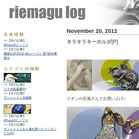
November 20, 2012
全体移動
<<【前の記事】：
キラキラキーホルダ[P]
iPhone5とソファ
>>【次の記事】：
蹴猿CUP2012 4thシーズン 第7節＠東
部中
カテゴリ内移動
<<【前の記事】：
コラボ絵葉書[P]
>>【次の記事】：
サンシャイン水族館
イオンの石屋さんでお買い上げ♪
<<【前の記事】：
iPhone5とソファ
>>【次の記事】：
サンシャインから連れ帰ったペンギン
たち[P]