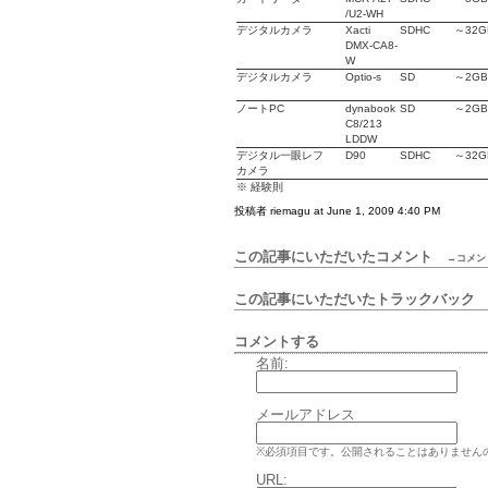
/U2-WH
デジタル
カメラ
Xacti
SDHC
～32G
DMX-CA8-
W
デジタル
カメラ
Optio-s
SD
～2GB
ノートPC
dynabook
SD
～2GB
C8/213
LDDW
デジタル
一眼レフ
D90
SDHC
～32G
カメラ
※ 経験則
投稿者 riemagu at June 1, 2009 4:40 PM
この記事にいただいたコメント
→コメン
この記事にいただいたトラックバッ
コメントする
名前:
メールアドレス
※必須項目です。公開されることはありません
URL: