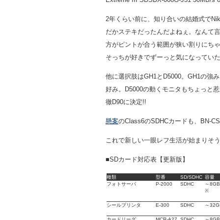
2年くらい前に、知り合いの結婚式でNi
だかステキだったんだよねぇ。なんて言う
方がピントが合う範囲が狭い割りにちゃ
そっちが好きでずーっと気になってい
他に選択肢はGH1とD5000。GH1の
好み。D5000の動くモニタもちょっ
徹D90に決定!!
懸案
のClass6のSDHCカードも、BN-CS
これで新しい一眼レフ生活が始まりそ
■SDカード対応表【更新版】
種類
型番
SD/SDHC
容量
フォト
サーバ
P-2000
SDHC
～8GB
※
シール
プリンタ
E-300
SDHC
～32G
カード
リーダ
MCR-A27
SDHC
～8GB