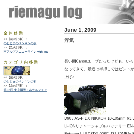
June 1, 2009
全体移動
<<【前の記事】：
浮気
のとじまのペンギンの羽
>>【次の記事】：
南アルプスエコーライン with jmc
長い間Canonユーザだったけども、い
カテゴリ内移動
なってきて、最近は半押しではピント
上げ♪
<<【前の記事】：
のとじまのペンギンの羽
>>【次の記事】：
第22回 東京国際ミネラルフェア
D90 / AS-F DX NIKKOR 18-105mm f
Li-IONリチャージャブルバッテリー EN-EL3
Extreme III SDSDX-008G-J31 30MB/s 